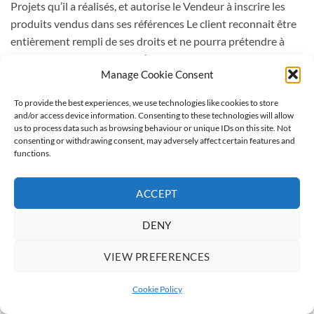
Projets qu’il a réalisés, et autorise le Vendeur à inscrire les
produits vendus dans ses références Le client reconnait être
entièrement rempli de ses droits et ne pourra prétendre à
aucune rémunération pour l’exploitation des droits visés par
Manage Cookie Consent
le présent paragraphe. Pour le total respect de la vie privée, la
société s’engage à ne faire aucune promotion ou
To provide the best experiences, we use technologies like cookies to store
communication sur toutes les photos de personnes.
and/or access device information. Consenting to these technologies will allow
Le Client reste propriétaire du contenu tout au long des
us to process data such as browsing behaviour or unique IDs on this site. Not
consenting or withdrawing consent, may adversely affect certain features and
échanges avec le Vendeur, mais autorise celui-ci à utiliser les
functions.
fichiers et leur contenu pour le processus d’impression 3D
demandé.
ACCEPT
Le Vendeur peut être identifié sur les réseaux sociaux
suivants :
DENY
Instagram : @ainlina_shop
Facebook : @Ainlina-Shop
VIEW PREFERENCES
Autres réseaux sociaux : Ainlina Shop
Cookie Policy
Article 11 – Avertissements