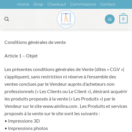
Skip
Home
Shop
Checkout
Commissions
Contact
to
content
0
Conditions générales de vente
Article 1 – Objet
Les présentes conditions générales de Vente (dites « CGV »)
s’appliquent, sans restriction ni réserve à l’ensemble des
ventes conclues par le Vendeur auprès d’acheteurs non
professionnels (« Les Clients ou Le Client »), désirant acquérir
les produits proposés à la vente (« Les Produits ») par le
Vendeur sur le site www.ainlina.com . Les Produits et services
proposés à la vente sur le site sont les suivants :
• Impressions 3D
• Impressions photos